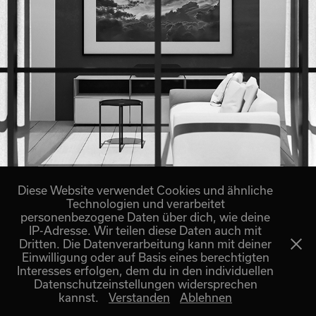
interieurs
2023
Diese Website verwendet Cookies und ähnliche
Technologien und verarbeitet
personenbezogene Daten über dich, wie deine
IP-Adresse. Wir teilen diese Daten auch mit
Dritten. Die Datenverarbeitung kann mit deiner
Die Inhalte dieser Seite sind urheberrechtlich geschützt. ©
Einwilligung oder auf Basis eines berechtigten
Copyright 2025 Adrian Wiepcke
Interesses erfolgen, dem du in den individuellen
Datenschutzeinstellungen widersprechen
Impressum und Datenschutz
kannst.
Verstanden
Ablehnen