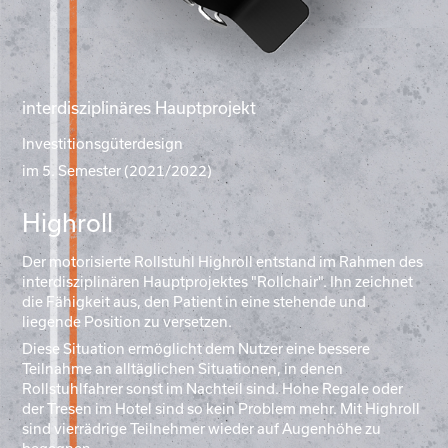
interdisziplinäres Hauptprojekt
Investitionsgüterdesign
im 5. Semester (2021/2022)
Highroll
Der motorisierte Rollstuhl Highroll entstand im Rahmen des
interdisziplinären Hauptprojektes "Rollchair". Ihn zeichnet
die Fähigkeit aus, den Patient in eine stehende und
liegende Position zu versetzen.
Diese Situation ermöglicht dem Nutzer eine bessere
Teilnahme an alltäglichen Situationen, in denen
Rollstuhlfahrer sonst im Nachteil sind. Hohe Regale oder
der Tresen im Hotel sind so kein Problem mehr. Mit Highroll
sind vierrädrige Teilnehmer wieder auf Augenhöhe zu