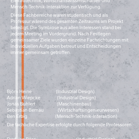
Elektrotechnik, Wirtschaftswissenschaften und
Mensch-Technik-Interaktion zur Verfügung.
Diese Fachbereiche waren studentisch und als
Professur wärend des gesamten Zeitraums am Projekt
beteiligt. Die Symbiose aus allen Interessen stand bei
jedem Meeting im Vordergrund. Nach Festlegen
gemeinsamer Ziele wurden einzelne Fachrichtungen mit
individuellen Aufgaben betreut und Entscheidungen
immer gemeinsam getroffen.
Björn Heine (Industrial Design)
Adrian Wiepcke (Industrial Design)
Jonas Buhlert (Maschinenbau)
Sebastian Bernau (Wirtschaftsingenieurwesen)
Ben Erbig (Mensch-Technik-Interaktion)
Die fachliche Expertise erfolgte durch folgende Professoren
: