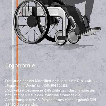
Ergonomie
Die Grundlage der Modellierung bildeten die DIN 33402-2
„Ergonomie-Werte“ und DIN EN 12183
„Muskelkraftbetriebene Rollstühle“. Zur Bestimmung der
notwendigen Maße des Rollstuhles wurden die
Abmessungen des 95. Perzentils des Mannes gemäß DIN
33402-2 verwendet.