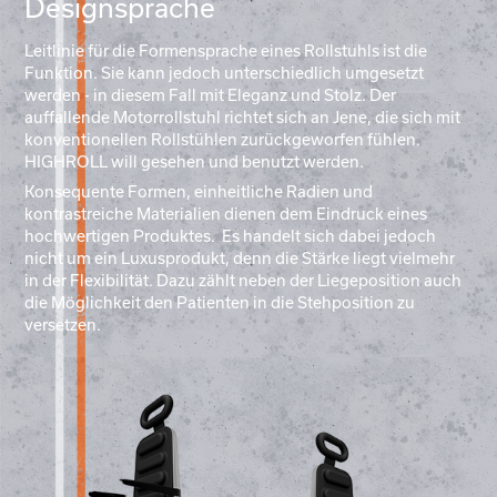
Designsprache
Leitlinie für die Formensprache eines Rollstuhls ist die
Funktion. Sie kann jedoch unterschiedlich umgesetzt
werden - in diesem Fall mit Eleganz und Stolz. Der
auffallende Motorrollstuhl richtet sich an Jene, die sich mit
konventionellen Rollstühlen zurückgeworfen fühlen.
HIGHROLL will gesehen und benutzt werden.
Konsequente Formen, einheitliche Radien und
kontrastreiche Materialien dienen dem Eindruck eines
hochwertigen Produktes. Es handelt sich dabei jedoch
nicht um ein Luxusprodukt, denn die Stärke liegt vielmehr
in der Flexibilität. Dazu zählt neben der Liegeposition auch
di
e
Möglichkeit den Patienten in die Stehposition zu
versetzen.