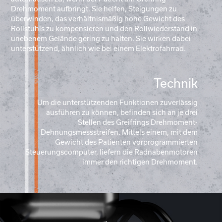
Drehmoment aufbringt. Sie helfen, Steigungen zu
überwinden, das verhältnismäßig hohe Gewicht des
Rollstuhls zu kompensieren und den Rollwiederstand in
unebenem Gelände gering zu halten. Sie wirken dabei
unterstützend, ähnlich wie bei einem Elektrofahrrad.
Technik
Um die unterstützenden Funktionen zuverlässig
ausführen zu können, befinden sich an je drei
Stellen des Greifrings Drehmoment-
Dehnungsmessstreifen. Mittels einem, mit dem
Gewicht des Patienten vorprogrammierten
Steuerungscomputer, liefern die Radnabenmotoren
immer den richtigen Drehmoment.