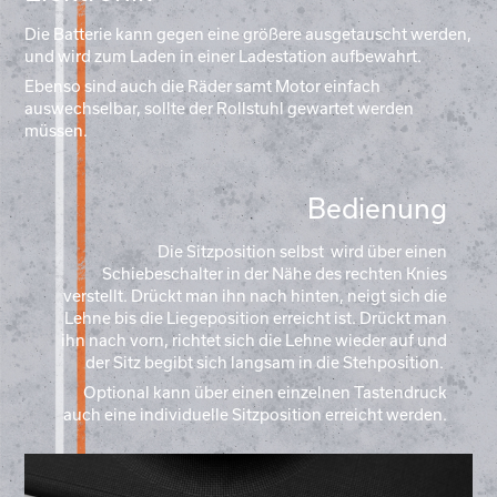
Die Batterie kann gegen eine größere ausgetauscht werden,
und wird zum Laden in einer Ladestation aufbewahrt.
Ebenso sind auch die Räder samt Motor einfach
auswechselbar, sollte der Rollstuhl gewartet werden
müssen.
Bedienung
Die Sitzposition selbst wird über einen
Schiebeschalter in der Nähe des rechten Knies
verstellt. Drückt man ihn nach hinten, neigt sich die
Lehne bis die Liegeposition erreicht ist. Drückt man
ihn nach vorn, richtet sich die Lehne wieder auf und
der Sitz begibt sich langsam in die Stehposition.
Optional kann über einen einzelnen Tastendruck
auch eine individuelle Sitzposition erreicht werden.