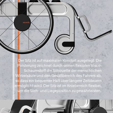
Der Sitz ist auf maximalen Komfort ausgelegt. Die
Polsterung zeichnet durch seinen flexiblen Visco-
Schaumstoff die Silhouette der menschlichen
Wirbelsäule und den Gesäßbereich des Fahrers ab,
so dass ein bequemer Halt über längere Zeitdauern
ermöglicht wird. Der Sitz ist im Kniebereich flexibel,
um die Steh- und Liegeposition zu gewährleisten.